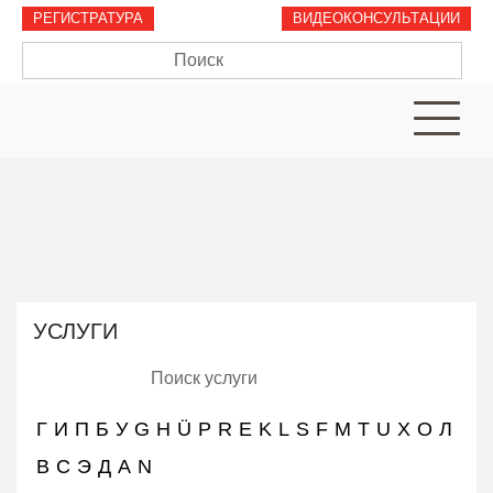
РЕГИСТРАТУРА
ВИДЕОКОНСУЛЬТАЦИИ
Услуги
Врачи
Информация
для
пациентов
Цены
Контакт
УСЛУГИ
Г
И
П
Б
У
G
H
Ü
P
R
E
K
L
S
F
M
T
U
Х
O
Л
ET
RU
В
С
Э
Д
A
N