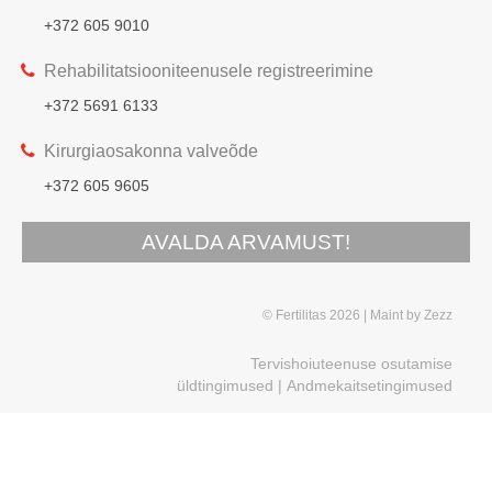
+372 605 9010
Rehabilitatsiooniteenusele registreerimine
+372 5691 6133
Kirurgiaosakonna valveõde
+372 605 9605
AVALDA ARVAMUST!
© Fertilitas 2026
Maint by
Zezz
Tervishoiuteenuse osutamise
üldtingimused
|
Andmekaitsetingimused