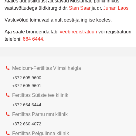
Alates augustikuust alustavad Mustamäe polikliinikus
vastuvõttudega üldkirurgid dr.
Sten Saar
ja dr.
Juhan Laos
.
Vastuvõtud toimuvad ainult eesti-ja inglise keeles.
Aja saate broneerida läbi
veebiregistratuuri
või registratuuri
telefonil
664 6444.
Medicum-Fertilitas Viimsi haigla
+372 605 9600
+372 605 9601
Fertilitas Sütiste tee kliinik
+372 664 6444
Fertilitas Pärnu mnt kliinik
+372 660 4072
Fertilitas Pelgulinna kliinik