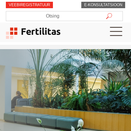
VEEBIREGISTRATUUR
E-KONSULTATSIOON
Teenused
Arstid
Patsiendiinfo
Hinnad
Uudised
Fertilitasest
Kontakt
ET