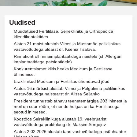
Uudised
Muudatused Fertilitase, Seirekliiniku ja Orthopedica
kliendikontaktides
Alates 21.maist alustab Viimsi ja Mustamäe polikliinikus
vastuvõttudega üldarst dr. Ksenia Tšalova.
Rinnakontroll rinnaimplantaatidega naistele (sh Allergani
implantaatidega patsientidele)
Konkurentsiamet kiitis heaks Medicum ja Fertilitase
ühinemise.
Erakliinikud Medicum ja Fertilitas ühendavad jõud
Alates 16.märtsist alustab Viimsi ja Pelgulinna polikliinikus
vastuvõttudega naistearst dr. Alissa Seljanko
President tunnustab tänavu teenetemärgiga 203 inimest ja
meil on suur rõõm, et nende hulgas on ka Fertilitasega
seotud inimesed.
Koostöös Seirekliinikuga alustab 19. veebruarist
vastuvõttudega proktoloog dr. Maksim Sergejev.
Alates 2.02.2026 alustab taas vastuvõttudega psühhiaater